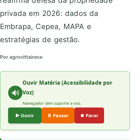
reafirma defesa da propriedade
privada em 2026: dados da
Embrapa, Cepea, MAPA e
estratégias de gestão.
Por agrovittairece
Ouvir Matéria (Acessibilidade por
🔊
Voz)
Navegador sem suporte a voz.
▶️ Ouvir
⏸️ Pausar
⏹️ Parar