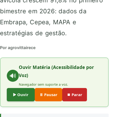
avícola crescem 91,8% no primeiro
bimestre em 2026: dados da
Embrapa, Cepea, MAPA e
estratégias de gestão.
Por agrovittairece
Ouvir Matéria (Acessibilidade por
🔊
Voz)
Navegador sem suporte a voz.
▶️ Ouvir
⏸️ Pausar
⏹️ Parar