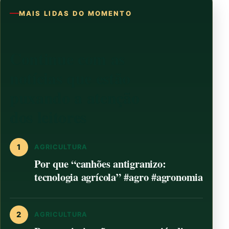
MAIS LIDAS DO MOMENTO
Continue com as
notícias que estão
puxando a atenção
dos leitores
1
AGRICULTURA
Por que “canhões antigranizo:
tecnologia agrícola” #agro #agronomia
2
AGRICULTURA