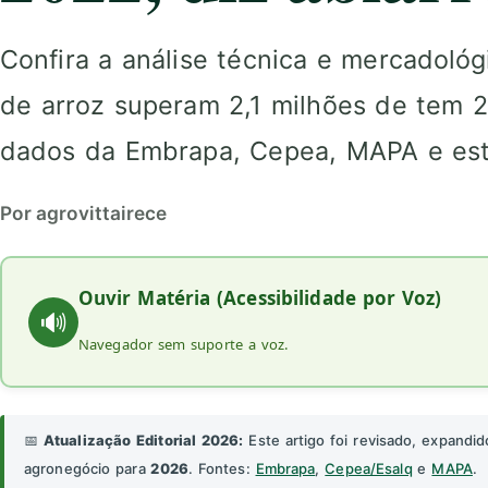
Confira a análise técnica e mercadoló
de arroz superam 2,1 milhões de tem 2
dados da Embrapa, Cepea, MAPA e estr
Por agrovittairece
Ouvir Matéria (Acessibilidade por Voz)
🔊
Navegador sem suporte a voz.
📅
Atualização Editorial 2026:
Este artigo foi revisado, expandid
agronegócio para
2026
. Fontes:
Embrapa
,
Cepea/Esalq
e
MAPA
.