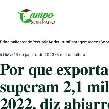
Pular para o conteúdo
Principal
Mercado
Pecuária
Agricultura
Pastagem
Vídeos
Sob
•
15 de janeiro de 2023
•
8 min de leitura
GERAL
Por que exporta
superam 2,1 mil
2022, diz abiarr