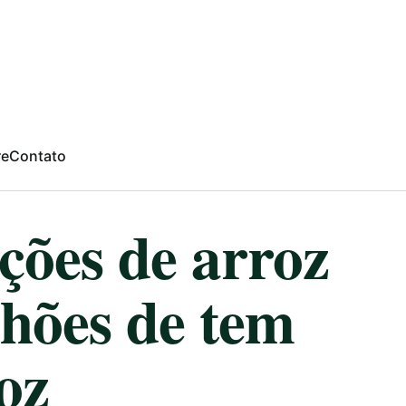
re
Contato
ções de arroz
hões de tem
oz