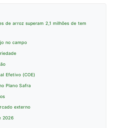
es de arroz superam 2,1 milhões de tem
ejo no campo
priedade
são
al Efetivo (COE)
no Plano Safra
cos
ercado externo
e 2026