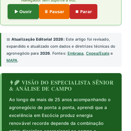
Navegador sem suporte a voz.
▶️ Ouvir
⏸️ Pausar
⏹️ Parar
📅
Atualização Editorial 2026:
Este artigo foi revisado,
expandido e atualizado com dados e diretrizes técnicas do
agronegócio para
2026
. Fontes:
Embrapa
,
Cepea/Esalq
e
MAPA
.
👨‍🌾 VISÃO DO ESPECIALISTA SÊNIOR
& ANÁLISE DE CAMPO
Ao longo de mais de 25 anos acompanhando o
agronegócio de ponta a ponta, aprendi que a
excelência em Escócia produz energia
renovável recorde depende da combinação