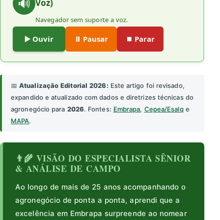
🔊
Voz)
Navegador sem suporte a voz.
▶️ Ouvir
⏸️ Pausar
⏹️ Parar
📅
Atualização Editorial 2026:
Este artigo foi revisado,
expandido e atualizado com dados e diretrizes técnicas do
agronegócio para
2026
. Fontes:
Embrapa
,
Cepea/Esalq
e
MAPA
.
👨‍🌾 VISÃO DO ESPECIALISTA SÊNIOR
& ANÁLISE DE CAMPO
Ao longo de mais de 25 anos acompanhando o
agronegócio de ponta a ponta, aprendi que a
excelência em Embrapa surpreende ao nomear