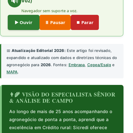
🔊
Voz)
Navegador sem suporte a voz.
▶️ Ouvir
⏸️ Pausar
⏹️ Parar
📅
Atualização Editorial 2026:
Este artigo foi revisado,
expandido e atualizado com dados e diretrizes técnicas do
agronegócio para
2026
. Fontes:
Embrapa
,
Cepea/Esalq
e
MAPA
.
👨‍🌾 VISÃO DO ESPECIALISTA SÊNIOR
& ANÁLISE DE CAMPO
Ao longo de mais de 25 anos acompanhando o
agronegócio de ponta a ponta, aprendi que a
excelência em Crédito rural: Sicredi oferece