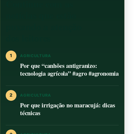
Continue com as
notícias que estão
puxando a atenção
dos leitores
1
AGRICULTURA
Por que “canhões antigranizo:
tecnologia agrícola” #agro #agronomia
2
AGRICULTURA
Por que irrigação no maracujá: dicas
técnicas