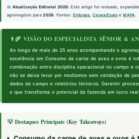
📅
Atualização Editorial 2026:
Este artigo foi revisado, expandid
agronegócio para
2026
. Fontes:
Embrapa
,
Cepea/Esalq
e
MAPA
.
👨‍🌾 VISÃO DO ESPECIALISTA SÊNIOR & 
Ao longo de mais de 25 anos acompanhando o agronegó
excelência em Consumo da carne de aves e ovos é to
combinação entre disciplina operacional no campo e co
não se deixa levar por modismos sem validação de pe
dados de campo e relatórios técnicos. Garantir proce
o que transforma o potencial da fazenda em lucro real
💡 Destaques Principais (Key Takeaways)
Consumo da carne de aves e ovos é t