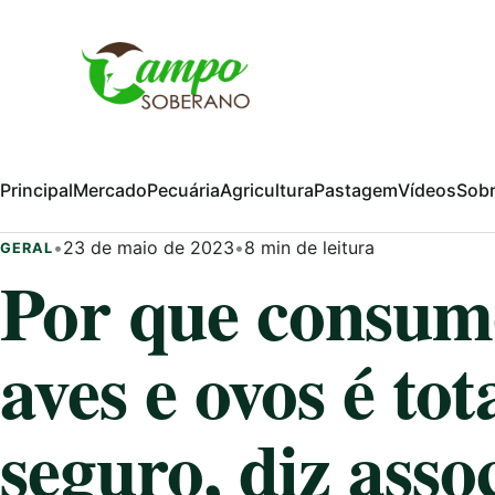
Pular para o conteúdo
Principal
Mercado
Pecuária
Agricultura
Pastagem
Vídeos
Sob
•
23 de maio de 2023
•
8 min de leitura
GERAL
Por que consum
aves e ovos é to
seguro, diz asso