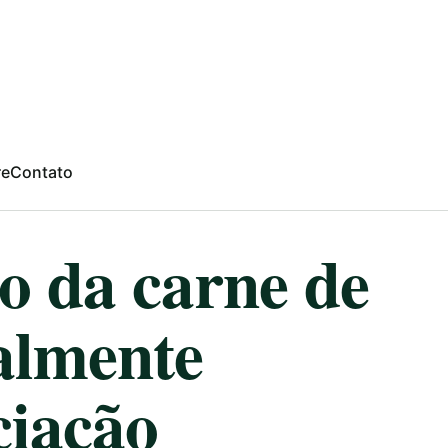
re
Contato
o da carne de
talmente
ciação