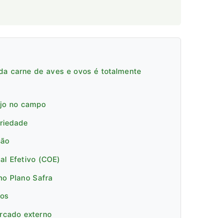
da carne de aves e ovos é totalmente
ejo no campo
priedade
são
al Efetivo (COE)
no Plano Safra
cos
ercado externo