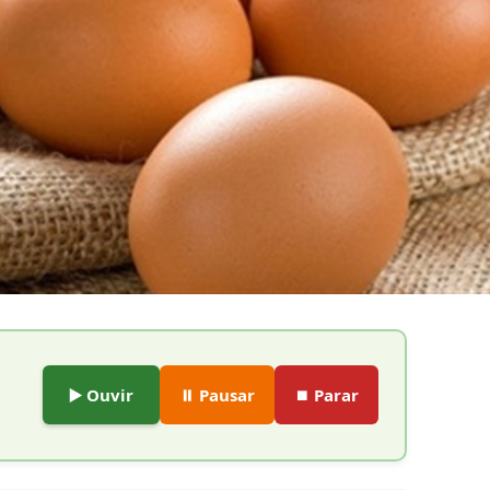
▶️ Ouvir
⏸️ Pausar
⏹️ Parar