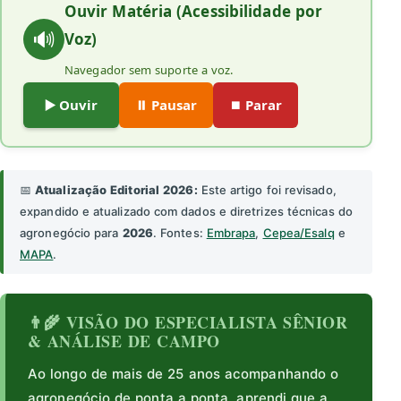
Ouvir Matéria (Acessibilidade por
🔊
Voz)
Navegador sem suporte a voz.
▶️ Ouvir
⏸️ Pausar
⏹️ Parar
📅
Atualização Editorial 2026:
Este artigo foi revisado,
expandido e atualizado com dados e diretrizes técnicas do
agronegócio para
2026
. Fontes:
Embrapa
,
Cepea/Esalq
e
MAPA
.
👨‍🌾 VISÃO DO ESPECIALISTA SÊNIOR
& ANÁLISE DE CAMPO
Ao longo de mais de 25 anos acompanhando o
agronegócio de ponta a ponta, aprendi que a