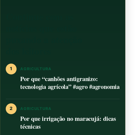
Continue com as
notícias que estão
puxando a atenção
dos leitores
1
AGRICULTURA
Por que “canhões antigranizo:
tecnologia agrícola” #agro #agronomia
2
AGRICULTURA
Por que irrigação no maracujá: dicas
técnicas