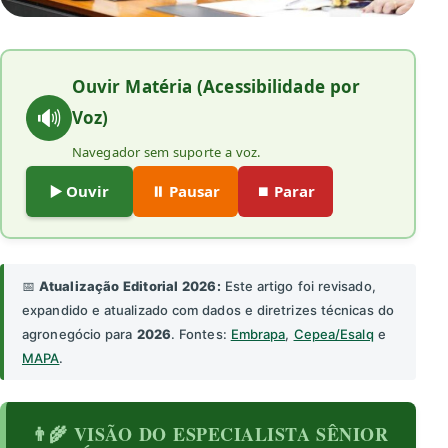
Ouvir Matéria (Acessibilidade por
🔊
Voz)
Navegador sem suporte a voz.
▶️ Ouvir
⏸️ Pausar
⏹️ Parar
📅
Atualização Editorial 2026:
Este artigo foi revisado,
expandido e atualizado com dados e diretrizes técnicas do
agronegócio para
2026
. Fontes:
Embrapa
,
Cepea/Esalq
e
MAPA
.
👨‍🌾 VISÃO DO ESPECIALISTA SÊNIOR