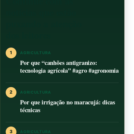
Continue com as
notícias que estão
puxando a atenção
dos leitores
1
AGRICULTURA
Por que “canhões antigranizo:
tecnologia agrícola” #agro #agronomia
2
AGRICULTURA
Por que irrigação no maracujá: dicas
técnicas
3
AGRICULTURA