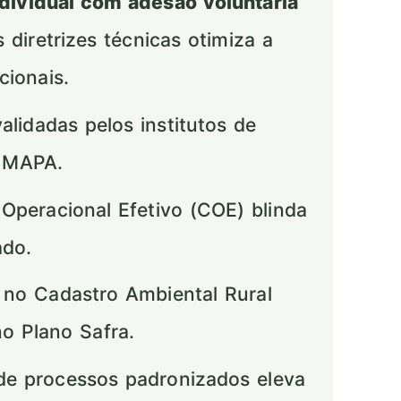
dividual com adesão voluntária
 diretrizes técnicas otimiza a
cionais.
idadas pelos institutos de
o MAPA.
Operacional Efetivo (COE) blinda
ado.
 no Cadastro Ambiental Rural
no Plano Safra.
e processos padronizados eleva