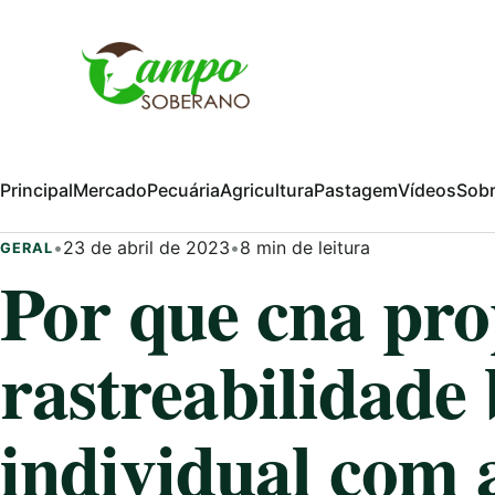
Pular para o conteúdo
Principal
Mercado
Pecuária
Agricultura
Pastagem
Vídeos
Sob
•
23 de abril de 2023
•
8 min de leitura
GERAL
Por que cna pr
rastreabilidade
individual com 