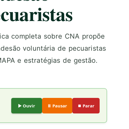
cuaristas
ógica completa sobre CNA propõe
adesão voluntária de pecuaristas
APA e estratégias de gestão.
▶️ Ouvir
⏸️ Pausar
⏹️ Parar