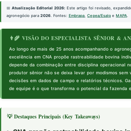
📅
Atualização Editorial 2026:
Este artigo foi revisado, expandid
agronegócio para
2026
. Fontes:
Embrapa
,
Cepea/Esalq
e
MAPA
.
👨‍🌾 VISÃO DO ESPECIALISTA SÊNIOR & 
Ao longo de mais de 25 anos acompanhando o agronegó
excelência em CNA propõe rastreabilidade bovina indi
depende da combinação entre disciplina operacional n
produtor sênior não se deixa levar por modismos sem 
decisões em dados de campo e relatórios técnicos. Ga
de equipe é o que transforma o potencial da fazenda e
💡 Destaques Principais (Key Takeaways)