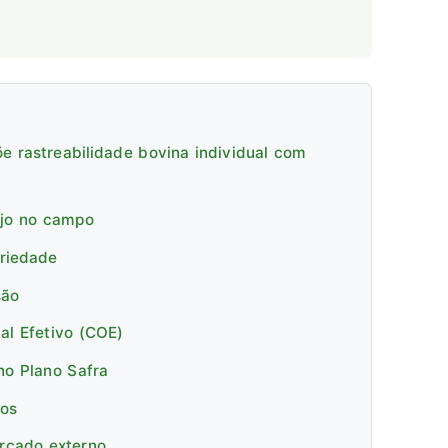
e rastreabilidade bovina individual com
ejo no campo
priedade
são
al Efetivo (COE)
no Plano Safra
cos
ercado externo