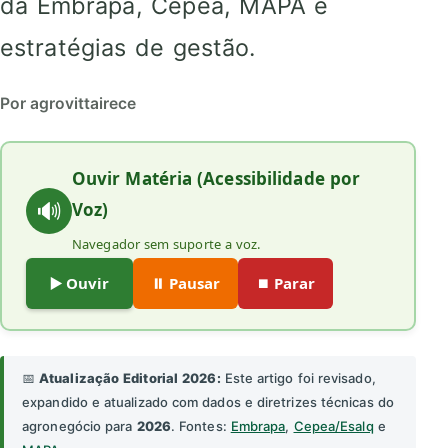
da Embrapa, Cepea, MAPA e
estratégias de gestão.
Por agrovittairece
Ouvir Matéria (Acessibilidade por
🔊
Voz)
Navegador sem suporte a voz.
▶️ Ouvir
⏸️ Pausar
⏹️ Parar
📅
Atualização Editorial 2026:
Este artigo foi revisado,
expandido e atualizado com dados e diretrizes técnicas do
agronegócio para
2026
. Fontes:
Embrapa
,
Cepea/Esalq
e