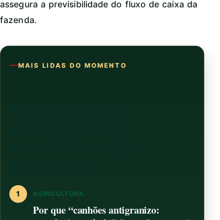
assegura a previsibilidade do fluxo de caixa da
fazenda.
MAIS LIDAS DO MOMENTO
Continue com as
notícias que estão
puxando a atenção
dos leitores
1
AGRICULTURA
Por que “canhões antigranizo: