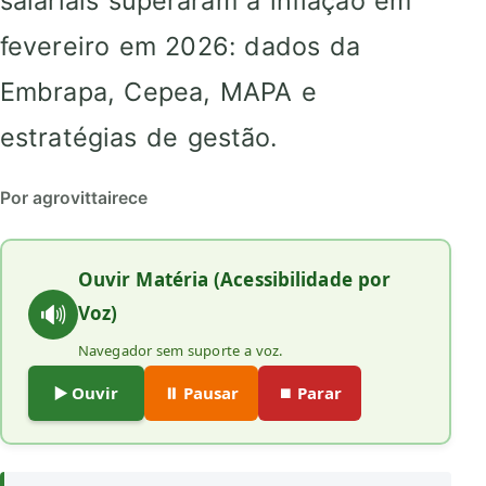
salariais superaram a inflação em
fevereiro em 2026: dados da
Embrapa, Cepea, MAPA e
estratégias de gestão.
Por agrovittairece
Ouvir Matéria (Acessibilidade por
🔊
Voz)
Navegador sem suporte a voz.
▶️ Ouvir
⏸️ Pausar
⏹️ Parar