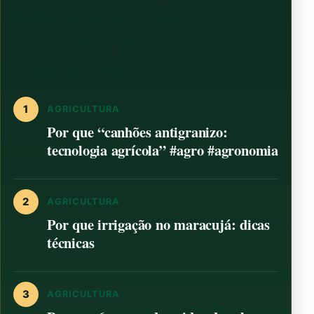
notícias que estão
puxando a atenção
dos leitores
1
AGRICULTURA
Por que “canhões antigranizo:
tecnologia agrícola” #agro #agronomia
2
AGRICULTURA
Por que irrigação no maracujá: dicas
técnicas
3
AGRICULTURA