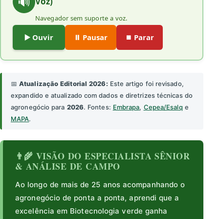
🔊
Voz)
Navegador sem suporte a voz.
▶️ Ouvir
⏸️ Pausar
⏹️ Parar
📅
Atualização Editorial 2026:
Este artigo foi revisado,
expandido e atualizado com dados e diretrizes técnicas do
agronegócio para
2026
. Fontes:
Embrapa
,
Cepea/Esalq
e
MAPA
.
👨‍🌾 VISÃO DO ESPECIALISTA SÊNIOR
& ANÁLISE DE CAMPO
Ao longo de mais de 25 anos acompanhando o
agronegócio de ponta a ponta, aprendi que a
excelência em Biotecnologia verde ganha