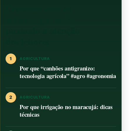
Continue com as
notícias que estão
puxando a atenção
dos leitores
1
AGRICULTURA
Por que “canhões antigranizo:
tecnologia agrícola” #agro #agronomia
2
AGRICULTURA
Por que irrigação no maracujá: dicas
técnicas