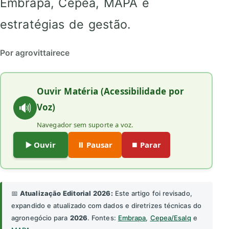
Embrapa, Cepea, MAPA e
estratégias de gestão.
Por agrovittairece
Ouvir Matéria (Acessibilidade por
🔊
Voz)
Navegador sem suporte a voz.
▶️ Ouvir
⏸️ Pausar
⏹️ Parar
📅
Atualização Editorial 2026:
Este artigo foi revisado,
expandido e atualizado com dados e diretrizes técnicas do
agronegócio para
2026
. Fontes:
Embrapa
,
Cepea/Esalq
e