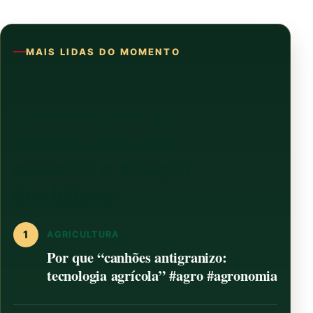
MAIS LIDAS DO MOMENTO
Continue com as
notícias que estão
puxando a atenção
dos leitores
1
AGRICULTURA
Por que “canhões antigranizo:
tecnologia agrícola” #agro #agronomia