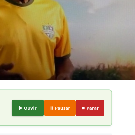
▶️ Ouvir
⏸️ Pausar
⏹️ Parar