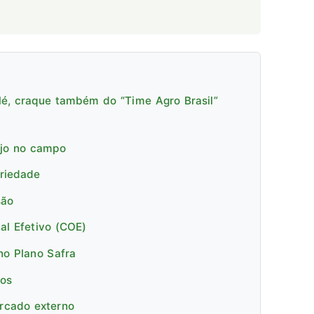
lé, craque também do “Time Agro Brasil”
ejo no campo
priedade
são
al Efetivo (COE)
no Plano Safra
cos
ercado externo