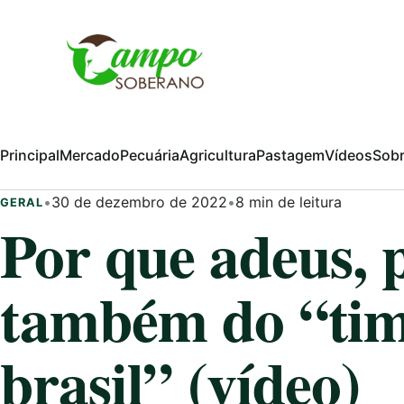
Pular para o conteúdo
Principal
Mercado
Pecuária
Agricultura
Pastagem
Vídeos
Sob
•
30 de dezembro de 2022
•
8 min de leitura
GERAL
Por que adeus, 
também do “tim
brasil” (vídeo)