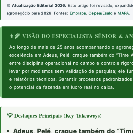
📅
Atualização Editorial 2026:
Este artigo foi revisado, expandid
agronegócio para
2026
. Fontes:
Embrapa
,
Cepea/Esalq
e
MAPA
.
👨‍🌾 VISÃO DO ESPECIALISTA SÊNIOR & 
Ao longo de mais de 25 anos acompanhando o agronegó
excelência em Adeus, Pelé, craque também do “Time A
entre disciplina operacional no campo e controle rigor
levar por modismos sem validação de pesquisa; ele 
e relatórios técnicos. Garantir processos padronizado
o potencial da fazenda em lucro real no caixa.
💡 Destaques Principais (Key Takeaways)
Adeus, Pelé, craque também do “Time 