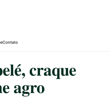
re
Contato
pelé, craque
e agro