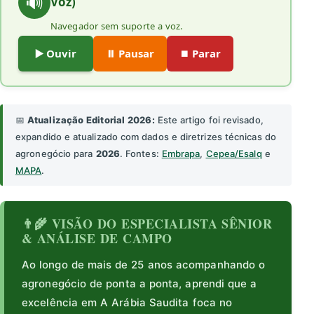
🔊
Voz)
Navegador sem suporte a voz.
▶️ Ouvir
⏸️ Pausar
⏹️ Parar
📅
Atualização Editorial 2026:
Este artigo foi revisado,
expandido e atualizado com dados e diretrizes técnicas do
agronegócio para
2026
. Fontes:
Embrapa
,
Cepea/Esalq
e
MAPA
.
👨‍🌾 VISÃO DO ESPECIALISTA SÊNIOR
& ANÁLISE DE CAMPO
Ao longo de mais de 25 anos acompanhando o
agronegócio de ponta a ponta, aprendi que a
excelência em A Arábia Saudita foca no