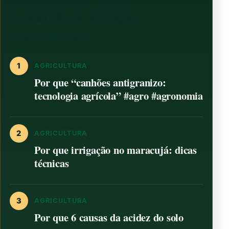
puxando a atenção
dos leitores
1
AGRICULTURA
Por que “canhões antigranizo:
tecnologia agrícola” #agro #agronomia
2
AGRICULTURA
Por que irrigação no maracujá: dicas
técnicas
3
AGRICULTURA
Por que 6 causas da acidez do solo